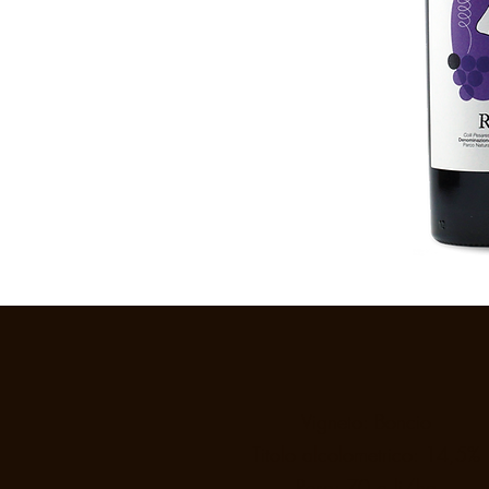
Vigneto: Boncio
Titolo alcolometrico: 14,5%
Resa: 70 q.li/ha