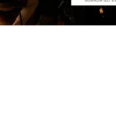
GUARDA GLI E
ENOTURISMO
I VINI
EVENTI
PRODO
-
Menù
-
Bianchi
-
Prenota ora
-
Acqui
-
Voucher
-
Rossi
-
Prossimi eventi
-
Wine Club
-
Bolle
-
Degustazioni
-
Speciali
-
Visite in cantina
 Parco
ale del
tolo