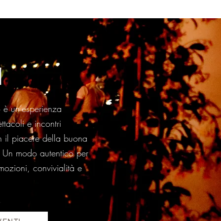
I
o è un’esperienza
ttacoli e incontri
n il piacere della buona
i. Un modo autentico per
 emozioni, convivialità e