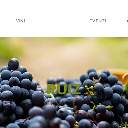
VINI
EVENTI
RUIZ
Colli Pesaresi Sangiovese riserva D.O.C.