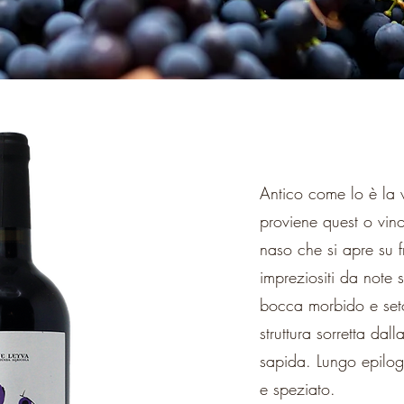
Antico come lo è la 
proviene quest o vino
naso che si apre su f
impreziositi da note s
bocca morbido e set
struttura sorretta dall
sapida. Lungo epilogo
e speziato.