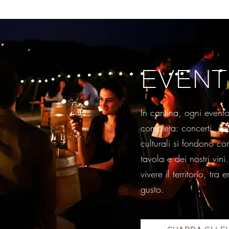
EVENT
In cantina, ogni event
completa: concerti, spe
culturali si fondono co
tavola e dei nostri vin
vivere il territorio, tra
gusto.