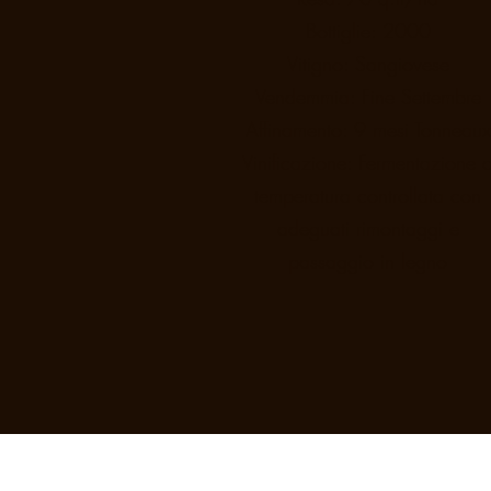
Bottiglie: 2000
Vitigno: Sangiovese
Vendemmia: Fine Settembre
Affinamento: 9 mesi Tonneaux
Vinificazione: Fermentazione 
temperatura controllata con
adeguati rimontaggi e
passaggio in legno