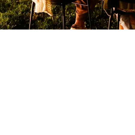
AZIENDA
-
Origine
-
Identità
-
Cantina
-
Vigneti
La cantina nel
naturale region
Monte San Bar