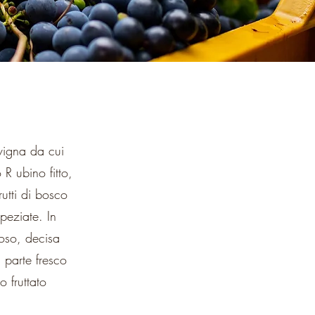
vigna da cui
 R ubino fitto,
rutti di bosco
peziate. In
oso, decisa
a parte fresco
 fruttato