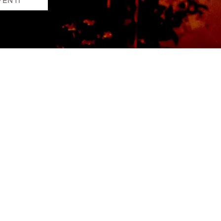
VENTI
TTI
sta ora