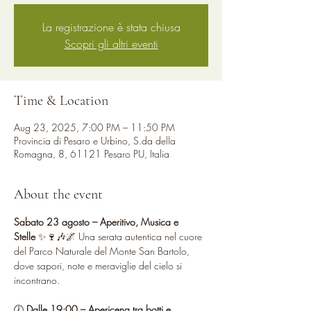
La registrazione è stata chiusa
Scopri gli altri eventi
Time & Location
Aug 23, 2025, 7:00 PM – 11:50 PM
Provincia di Pesaro e Urbino, S.da della
Romagna, 8, 61121 Pesaro PU, Italia
About the event
Sabato 23 agosto – Aperitivo, Musica e 
Stelle
 ✨🍷🎶🌌 Una serata autentica nel cuore 
del Parco Naturale del Monte San Bartolo, 
dove sapori, note e meraviglie del cielo si 
incontrano.
🕖 
Dalle 19:00 – Apericena tra botti e 