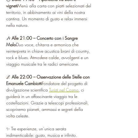
vigneti
Menù alla carta con piatti selezionati del 
territorio, in abbinamento ai vini della nostra 
cantina. Un momento di gusto e relax immersi 
nella natura.
🎶 
Alle 21:00 – Concerto con i Sangre 
Malo
Duo voce, chitarra e armonica che 
reinterpreta in chiave acustica brani di country, 
rock e blues. Atmosfere calde, avvolgenti e un 
viaggio musicale tra le radici americane.
🌌 
Alle 22:00 – Osservazione delle Stelle con 
Emanuele Cambiotti
Fondatore del progetto di 
divulgazione scientifica 
Turisti nel Cosmo
, ci 
guiderà in un affascinante viaggio tra le 
costellazioni. Grazie a telescopi professionali, 
scopriremo pianeti, ammassi e segreti della 
volta celeste.
✨ Tre esperienze, un’unica serata 
indimenticabile: gusto, musica e infinito.