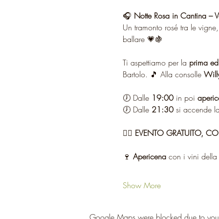
🎧 
Notte Rosa in Cantina – 
Un tramonto rosé tra le vigne,
ballare 💗🍇
Ti aspettiamo per la 
prima ed
Bartolo. 🎵 Alla consolle 
Will
🕖 Dalle 
19:00
 in poi 
aperic
🕖 Dalle 
21:30
 si accende la 
👉🏻 
EVENTO GRATUITO, C
🍷 
Apericena
 con i vini della 
Show More
Google Maps were blocked due to your A