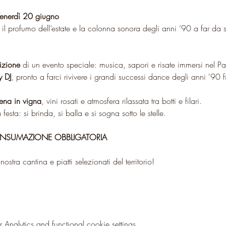
Venerdì 20 giugno
 il profumo dell’estate e la colonna sonora degli anni ’90 a far da 
izione
 di un evento speciale: musica, sapori e risate immersi nel 
y DJ
, pronto a farci rivivere i grandi successi dance degli anni '90 fi
ena in vigna
, vini rosati e atmosfera rilassata tra botti e filari. 
festa: si brinda, si balla e si sogna sotto le stelle.
ONSUMAZIONE OBBLIGATORIA
nostra cantina e piatti selezionati del territorio!
nalytics and functional cookie settings.