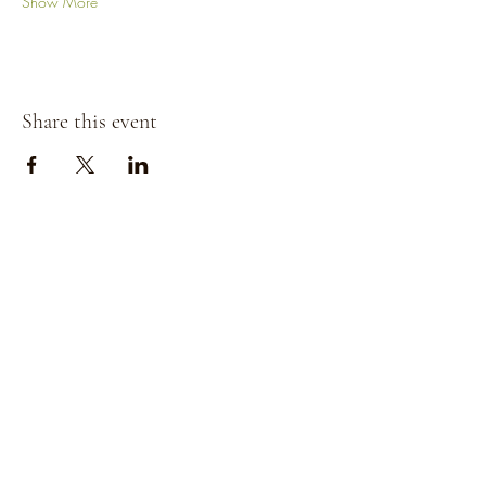
Show More
Share this event
Strada della
Strada della
Romagna, 8 -
Romagna, 8 -
61121 Pesaro
61121 Pesaro PU,