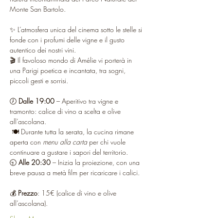
Monte San Bartolo.
✨ L’atmosfera unica del cinema sotto le stelle si 
fonde con i profumi delle vigne e il gusto 
autentico dei nostri vini.
🎬 Il favoloso mondo di Amélie vi porterà in 
una Parigi poetica e incantata, tra sogni, 
piccoli gesti e sorrisi.
🕖 
Dalle 19:00
 – Aperitivo tra vigne e 
tramonto: calice di vino a scelta e olive 
all’ascolana.
 🍽 Durante tutta la serata, la cucina rimane 
aperta con 
menu alla carta
 per chi vuole 
continuare a gustare i sapori del territorio.
🕤 
Alle 20:30
 – Inizia la proiezione, con una 
breve pausa a metà film per ricaricare i calici.
💰 
Prezzo
: 15€ (calice di vino e olive 
all’ascolana).