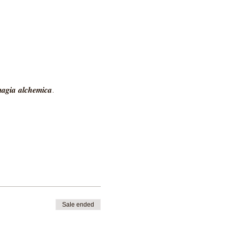
𝒂𝒈𝒊𝒂 𝒂𝒍𝒄𝒉𝒆𝒎𝒊𝒄𝒂.
Sale ended