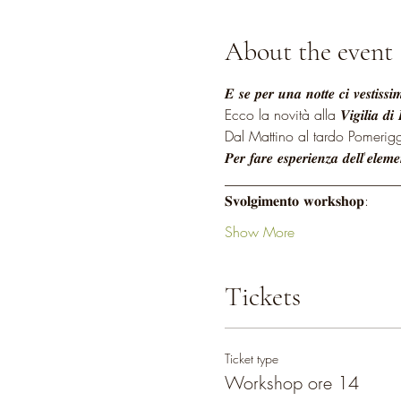
About the event
𝑬 𝒔𝒆 𝒑𝒆𝒓 𝒖𝒏𝒂 𝒏𝒐𝒕𝒕𝒆 𝒄𝒊 𝒗𝒆𝒔𝒕𝒊𝒔𝒔𝒊
Ecco la novità alla 𝑽𝒊𝒈𝒊𝒍𝒊𝒂 𝒅
Dal Mattino al tardo Pomeriggio, un 𝐦𝐢
𝑷𝒆𝒓 𝒇𝒂𝒓𝒆 𝒆𝒔𝒑𝒆𝒓𝒊𝒆𝒏𝒛𝒂 𝒅𝒆𝒍𝒍'𝒆𝒍𝒆
________________________
𝐒𝐯𝐨𝐥𝐠𝐢𝐦𝐞𝐧𝐭𝐨 𝐰𝐨𝐫𝐤𝐬𝐡𝐨𝐩:
Show More
Tickets
Ticket type
Workshop ore 14