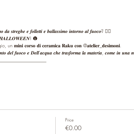
𝒐 𝒅𝒂 𝒔𝒕𝒓𝒆𝒈𝒉𝒆 𝒆 𝒇𝒐𝒍𝒍𝒆𝒕𝒕𝒊 𝒆 𝒃𝒂𝒍𝒍𝒂𝒔𝒔𝒊𝒎𝒐 𝒊𝒏𝒕𝒐𝒓𝒏𝒐 𝒂𝒍 𝒇𝒖𝒐𝒄𝒐? 🧙‍♂️
𝒊 𝑯𝑨𝑳𝑳𝑶𝑾𝑬𝑬𝑵! 🎃
𝐢 𝐜𝐨𝐫𝐬𝐨 𝐝𝐢 𝐜𝐞𝐫𝐚𝐦𝐢𝐜𝐚 𝐑𝐚𝐤𝐮 𝐜𝐨𝐧 @𝐚𝐭𝐞𝐥𝐢𝐞𝐫_𝐝𝐞𝐬𝐢𝐦𝐨𝐧𝐢.
𝒆𝒏𝒕𝒐 𝒅𝒆𝒍 𝒇𝒖𝒐𝒄𝒐 𝒆 𝑫𝒆𝒍𝒍’𝒂𝒄𝒒𝒖𝒂 𝒄𝒉𝒆 𝒕𝒓𝒂𝒔𝒇𝒐𝒓𝒎𝒂 𝒍𝒂 𝒎𝒂𝒕𝒆𝒓𝒊𝒂, 𝒄𝒐𝒎𝒆 𝒊𝒏 𝒖𝒏𝒂 
____________________
Price
€0.00