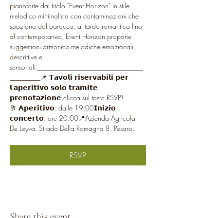
pianoforte dal titolo "Event Horizon".In stile 
melodico minimalista con contaminazioni che 
spaziano dal barocco, al tardo romantico fino 
al contemporaneo, Event Horizon propone 
suggestioni armonico-melodiche emozionali, 
descrittive e 
sensoriali._______________________________
_________📌 𝗧𝗮𝘃𝗼𝗹𝗶 𝗿𝗶𝘀𝗲𝗿𝘃𝗮𝗯𝗶𝗹𝗶 𝗽𝗲𝗿 
𝗹'𝗮𝗽𝗲𝗿𝗶𝘁𝗶𝘃𝗼 𝘀𝗼𝗹𝗼 𝘁𝗿𝗮𝗺𝗶𝘁𝗲 
𝗽𝗿𝗲𝗻𝗼𝘁𝗮𝘇𝗶𝗼𝗻𝗲,clicca sul tasto RSVP!
🥂 𝗔𝗽𝗲𝗿𝗶𝘁𝗶𝘃𝗼: dalle 19.00𝗜𝗻𝗶𝘇𝗶𝗼 
𝗰𝗼𝗻𝗰𝗲𝗿𝘁𝗼: ore 20.00📍Azienda Agricola 
De Leyva, Strada Della Romagna 8, Pesaro.
RSVP
Share this event