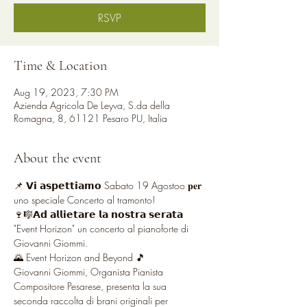
RSVP
Time & Location
Aug 19, 2023, 7:30 PM
Azienda Agricola De Leyva, S.da della
Romagna, 8, 61121 Pesaro PU, Italia
About the event
📌 𝗩𝗶 𝗮𝘀𝗽𝗲𝘁𝘁𝗶𝗮𝗺𝗼 Sabato 19 Agostoo 𝐩𝐞𝐫 
uno speciale Concerto al tramonto!
🍷🎼𝗔𝗱 𝗮𝗹𝗹𝗶𝗲𝘁𝗮𝗿𝗲 𝗹𝗮 𝗻𝗼𝘀𝘁𝗿𝗮 𝘀𝗲𝗿𝗮𝘁𝗮 
"Event Horizon" un concerto al pianoforte di 
Giovanni Giommi.
🌄 Event Horizon and Beyond 🎵
Giovanni Giommi, Organista Pianista 
Compositore Pesarese, presenta la sua 
seconda raccolta di brani originali per 