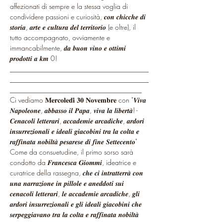
affezionati di sempre e la stessa voglia di 
condividere passioni e curiosità, 𝒄𝒐𝒏 𝒄𝒉𝒊𝒄𝒄𝒉𝒆 𝒅𝒊 
𝒔𝒕𝒐𝒓𝒊𝒂, 𝒂𝒓𝒕𝒆 𝒆 𝒄𝒖𝒍𝒕𝒖𝒓𝒂 𝒅𝒆𝒍 𝒕𝒆𝒓𝒓𝒊𝒕𝒐𝒓𝒊𝒐 (e oltre), il 
tutto accompagnato, ovviamente e 
immancabilmente, 𝒅𝒂 𝒃𝒖𝒐𝒏 𝒗𝒊𝒏𝒐 𝒆 𝒐𝒕𝒕𝒊𝒎𝒊 
𝒑𝒓𝒐𝒅𝒐𝒕𝒕𝒊 𝒂 𝒌𝒎 0!
________________________________________
________________________________________
______________________________________
Ci vediamo 𝐌𝐞𝐫𝐜𝐨𝐥𝐞𝐝𝐢̀ 𝟑𝟎 𝐍𝐨𝐯𝐞𝐦𝐛𝐫𝐞 con "𝑽𝒊𝒗𝒂 
𝑵𝒂𝒑𝒐𝒍𝒆𝒐𝒏𝒆, 𝒂𝒃𝒃𝒂𝒔𝒔𝒐 𝒊𝒍 𝑷𝒂𝒑𝒂, 𝒗𝒊𝒗𝒂 𝒍𝒂 𝒍𝒊𝒃𝒆𝒓𝒕𝒂̀! - 
𝑪𝒆𝒏𝒂𝒄𝒐𝒍𝒊 𝒍𝒆𝒕𝒕𝒆𝒓𝒂𝒓𝒊, 𝒂𝒄𝒄𝒂𝒅𝒆𝒎𝒊𝒆 𝒂𝒓𝒄𝒂𝒅𝒊𝒄𝒉𝒆, 𝒂𝒓𝒅𝒐𝒓𝒊 
𝒊𝒏𝒔𝒖𝒓𝒓𝒆𝒛𝒊𝒐𝒏𝒂𝒍𝒊 𝒆 𝒊𝒅𝒆𝒂𝒍𝒊 𝒈𝒊𝒂𝒄𝒐𝒃𝒊𝒏𝒊 𝒕𝒓𝒂 𝒍𝒂 𝒄𝒐𝒍𝒕𝒂 𝒆 
𝒓𝒂𝒇𝒇𝒊𝒏𝒂𝒕𝒂 𝒏𝒐𝒃𝒊𝒍𝒕𝒂̀ 𝒑𝒆𝒔𝒂𝒓𝒆𝒔𝒆 𝒅𝒊 𝒇𝒊𝒏𝒆 𝑺𝒆𝒕𝒕𝒆𝒄𝒆𝒏𝒕𝒐"
Come da consuetudine, il primo sorso sarà 
condotto da 𝑭𝒓𝒂𝒏𝒄𝒆𝒔𝒄𝒂 𝑮𝒊𝒐𝒎𝒎𝒊, ideatrice e 
curatrice della rassegna, 𝒄𝒉𝒆 𝒄𝒊 𝒊𝒏𝒕𝒓𝒂𝒕𝒕𝒆𝒓𝒓𝒂̀ 𝒄𝒐𝒏 
𝒖𝒏𝒂 𝒏𝒂𝒓𝒓𝒂𝒛𝒊𝒐𝒏𝒆 𝒊𝒏 𝒑𝒊𝒍𝒍𝒐𝒍𝒆 𝒆 𝒂𝒏𝒆𝒅𝒅𝒐𝒕𝒊 𝒔𝒖𝒊 
𝒄𝒆𝒏𝒂𝒄𝒐𝒍𝒊 𝒍𝒆𝒕𝒕𝒆𝒓𝒂𝒓𝒊, 𝒍𝒆 𝒂𝒄𝒄𝒂𝒅𝒆𝒎𝒊𝒆 𝒂𝒓𝒄𝒂𝒅𝒊𝒄𝒉𝒆, 𝒈𝒍𝒊 
𝒂𝒓𝒅𝒐𝒓𝒊 𝒊𝒏𝒔𝒖𝒓𝒓𝒆𝒛𝒊𝒐𝒏𝒂𝒍𝒊 𝒆 𝒈𝒍𝒊 𝒊𝒅𝒆𝒂𝒍𝒊 𝒈𝒊𝒂𝒄𝒐𝒃𝒊𝒏𝒊 𝒄𝒉𝒆 
𝒔𝒆𝒓𝒑𝒆𝒈𝒈𝒊𝒂𝒗𝒂𝒏𝒐 𝒕𝒓𝒂 𝒍𝒂 𝒄𝒐𝒍𝒕𝒂 𝒆 𝒓𝒂𝒇𝒇𝒊𝒏𝒂𝒕𝒂 𝒏𝒐𝒃𝒊𝒍𝒕𝒂̀ 