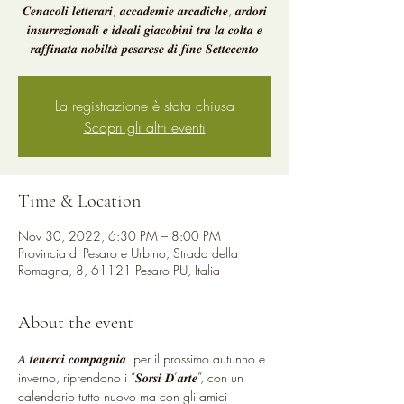
𝑪𝒆𝒏𝒂𝒄𝒐𝒍𝒊 𝒍𝒆𝒕𝒕𝒆𝒓𝒂𝒓𝒊, 𝒂𝒄𝒄𝒂𝒅𝒆𝒎𝒊𝒆 𝒂𝒓𝒄𝒂𝒅𝒊𝒄𝒉𝒆, 𝒂𝒓𝒅𝒐𝒓𝒊
𝒊𝒏𝒔𝒖𝒓𝒓𝒆𝒛𝒊𝒐𝒏𝒂𝒍𝒊 𝒆 𝒊𝒅𝒆𝒂𝒍𝒊 𝒈𝒊𝒂𝒄𝒐𝒃𝒊𝒏𝒊 𝒕𝒓𝒂 𝒍𝒂 𝒄𝒐𝒍𝒕𝒂 𝒆
𝒓𝒂𝒇𝒇𝒊𝒏𝒂𝒕𝒂 𝒏𝒐𝒃𝒊𝒍𝒕𝒂̀ 𝒑𝒆𝒔𝒂𝒓𝒆𝒔𝒆 𝒅𝒊 𝒇𝒊𝒏𝒆 𝑺𝒆𝒕𝒕𝒆𝒄𝒆𝒏𝒕𝒐
La registrazione è stata chiusa
Scopri gli altri eventi
Time & Location
Nov 30, 2022, 6:30 PM – 8:00 PM
Provincia di Pesaro e Urbino, Strada della
Romagna, 8, 61121 Pesaro PU, Italia
About the event
𝑨 𝒕𝒆𝒏𝒆𝒓𝒄𝒊 𝒄𝒐𝒎𝒑𝒂𝒈𝒏𝒊𝒂  per il prossimo autunno e 
inverno, riprendono i “𝑺𝒐𝒓𝒔𝒊 𝑫’𝒂𝒓𝒕𝒆”, con un 
calendario tutto nuovo ma con gli amici 