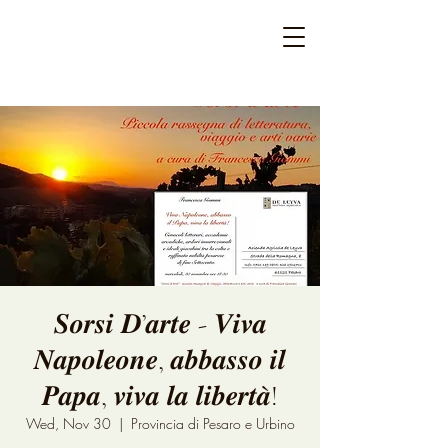
𝑺𝒐𝒓𝒔𝒊 𝑫’𝒂𝒓𝒕𝒆 - 𝑽𝒊𝒗𝒂
𝑵𝒂𝒑𝒐𝒍𝒆𝒐𝒏𝒆, 𝒂𝒃𝒃𝒂𝒔𝒔𝒐 𝒊𝒍
𝑷𝒂𝒑𝒂, 𝒗𝒊𝒗𝒂 𝒍𝒂 𝒍𝒊𝒃𝒆𝒓𝒕𝒂̀!
Wed, Nov 30
  |  
Provincia di Pesaro e Urbino