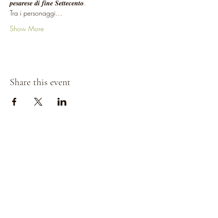
𝒑𝒆𝒔𝒂𝒓𝒆𝒔𝒆 𝒅𝒊 𝒇𝒊𝒏𝒆 𝑺𝒆𝒕𝒕𝒆𝒄𝒆𝒏𝒕𝒐.  
Tra i personaggi…
Show More
Share this event
Strada della
Strada della
Romagna, 8 -
Romagna, 8 -