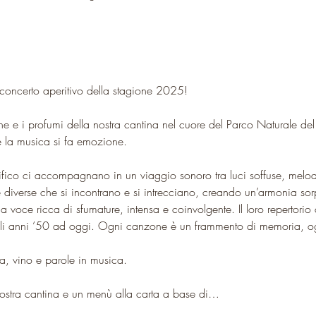
concerto aperitivo della stagione 2025!
gne e i profumi della nostra cantina nel cuore del Parco Naturale d
e la musica si fa emozione.
fico ci accompagnano in un viaggio sonoro tra luci soffuse, melod
diverse che si incontrano e si intrecciano, creando un’armonia sorp
 voce ricca di sfumature, intensa e coinvolgente. Il loro repertorio
agli anni ’50 ad oggi. Ogni canzone è un frammento di memoria, o
ra, vino e parole in musica.
 nostra cantina e un menù alla carta a base di…