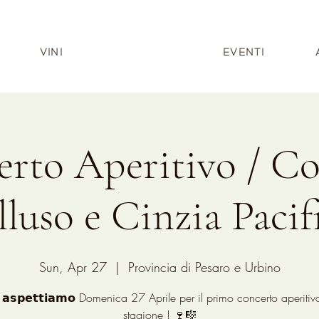
VINI
EVENTI
rto Aperitivo / C
lluso e Cinzia Pacif
Sun, Apr 27
  |  
Provincia di Pesaro e Urbino
 𝗮𝘀𝗽𝗲𝘁𝘁𝗶𝗮𝗺𝗼 Domenica 27 Aprile per il primo concerto aperitiv