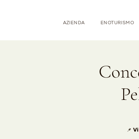
AZIENDA
ENOTURISMO
Conce
Pe
📌 𝗩