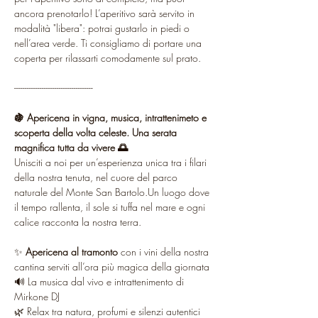
ancora prenotarlo! L’aperitivo sarà servito in 
modalità "libera": potrai gustarlo in piedi o 
nell’area verde. Ti consigliamo di portare una 
coperta per rilassarti comodamente sul prato.
-------------------------------------
🍇 Apericena in vigna, musica, intrattenimeto e 
scoperta della volta celeste. Una serata 
magnifica tutta da vivere 🌅
Unisciti a noi per un’esperienza unica tra i filari 
della nostra tenuta, nel cuore del parco 
naturale del Monte San Bartolo.Un luogo dove 
il tempo rallenta, il sole si tuffa nel mare e ogni 
calice racconta la nostra terra.
✨ 
Apericena al tramonto
 con i vini della nostra 
cantina serviti all’ora più magica della giornata
🔊 La musica dal vivo e intrattenimento di 
Mirkone DJ
🌿 Relax tra natura, profumi e silenzi autentici