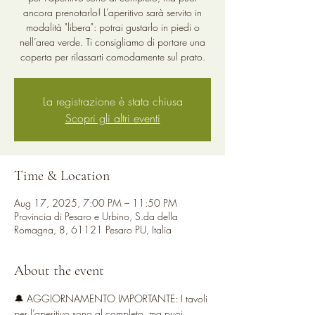
ancora prenotarlo! L’aperitivo sarà servito in
modalità "libera": potrai gustarlo in piedi o
nell’area verde. Ti consigliamo di portare una
coperta per rilassarti comodamente sul prato.
La registrazione è stata chiusa
Scopri gli altri eventi
Time & Location
Aug 17, 2025, 7:00 PM – 11:50 PM
Provincia di Pesaro e Urbino, S.da della
Romagna, 8, 61121 Pesaro PU, Italia
About the event
🔔 AGGIORNAMENTO IMPORTANTE: I tavoli 
per l’aperitivo sono al completo, ma puoi 