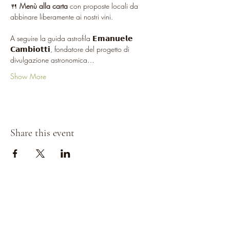
🍴 
Menù alla carta
 con proposte locali da 
abbinare liberamente ai nostri vini.
A seguire la guida astrofila 𝗘𝗺𝗮𝗻𝘂𝗲𝗹𝗲 
𝗖𝗮𝗺𝗯𝗶𝗼𝘁𝘁𝗶, fondatore del progetto di 
divulgazione astronomica…
Show More
Share this event