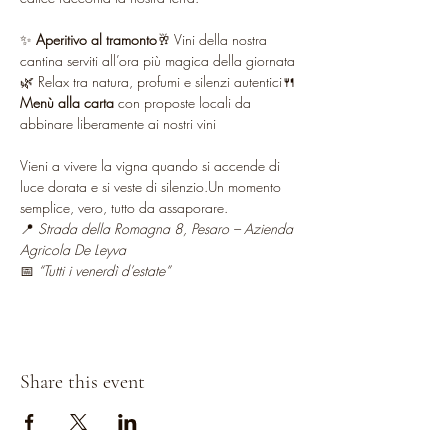
✨ 
Aperitivo al tramonto
🥂 Vini della nostra 
cantina serviti all’ora più magica della giornata
🌿 Relax tra natura, profumi e silenzi autentici🍴 
Menù alla carta
 con proposte locali da 
abbinare liberamente ai nostri vini
Vieni a vivere la vigna quando si accende di 
luce dorata e si veste di silenzio.Un momento 
semplice, vero, tutto da assaporare.
📍 
Strada della Romagna 8, Pesaro – Azienda 
Agricola De Leyva
📅 
“Tutti i venerdì d’estate”
Share this event