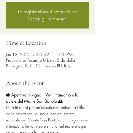
La registrazione è stata chiusa
Scopri gli altri eventi
Time & Location
Jun 13, 2025, 7:00 PM – 11:50 PM
Provincia di Pesaro e Urbino, S.da della
Romagna, 8, 61121 Pesaro PU, Italia
About the event
🍇 Aperitivo in vigna – Vivi il tramonto e la 
quiete del Monte San Bartolo 🌅
Unisciti a noi per un’esperienza unica tra i filari 
della nostra tenuta, nel cuore del parco 
naturale del Monte San Bartolo.Un luogo dove 
il tempo rallenta, il sole si tuffa nel mare e ogni 
calice racconta la nostra terra.