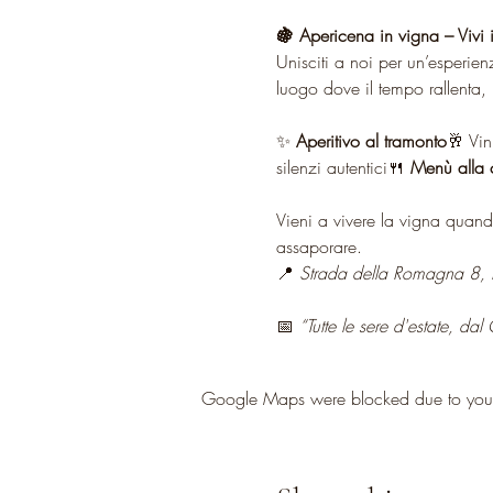
🍇 Apericena in vigna – Vivi 
Unisciti a noi per un’esperien
luogo dove il tempo rallenta, i
✨ 
Aperitivo al tramonto
🥂 Vin
silenzi autentici🍴 
Menù alla 
Vieni a vivere la vigna quand
assaporare.
📍 
Strada della Romagna 8, 
📅 
“Tutte le sere d'estate, da
Google Maps were blocked due to your A