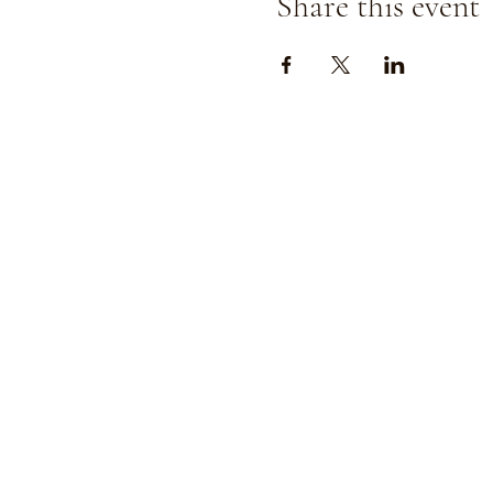
Share this event
Strada
della
Romagna
8 - 6112
Pesaro
PU,