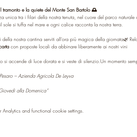
il tramonto e la quiete del Monte San Bartolo 🌅
za unica tra i filari della nostra tenuta, nel cuore del parco natura
l sole si tuffa nel mare e ogni calice racconta la nostra terra.
i della nostra cantina serviti all’ora più magica della giornata🌿 Rel
carta
 con proposte locali da abbinare liberamente ai nostri vini
o si accende di luce dorata e si veste di silenzio.Un momento sempl
Pesaro – Azienda Agricola De Leyva
l Giovedi alla Domenica”
nalytics and functional cookie settings.