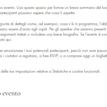
uo evento. Usa questo spazio per fornire un breve sommario del tuo e
artecipanti possano sapere che cosa li aspetta.
giunta di dettagli come, ad esempio, cosa c'è in programma, l'abbi
sano essere d'aiuto agli ospiti. Per gli speaker che saranno presenti
 argomenti trattati o includere una breve biografia. Se l'evento è c
noto qui.
er emozionare i tuoi potenziali partecipanti, perciò non aver paura 
a i visitatori a registrarsi, a fare RSVP, o a comprare oggi un biglie
lle tue impostazioni relative a Statistiche e cookie funzionali.
 evento