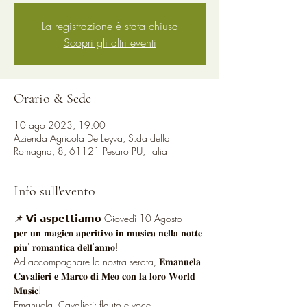
La registrazione è stata chiusa
Scopri gli altri eventi
Orario & Sede
10 ago 2023, 19:00
Azienda Agricola De Leyva, S.da della
Romagna, 8, 61121 Pesaro PU, Italia
Info sull'evento
📌 𝗩𝗶 𝗮𝘀𝗽𝗲𝘁𝘁𝗶𝗮𝗺𝗼 Giovedì 10 Agosto 
𝐩𝐞𝐫 𝐮𝐧 𝐦𝐚𝐠𝐢𝐜𝐨 𝐚𝐩𝐞𝐫𝐢𝐭𝐢𝐯𝐨 𝐢𝐧 𝐦𝐮𝐬𝐢𝐜𝐚 𝐧𝐞𝐥𝐥𝐚 𝐧𝐨𝐭𝐭𝐞 
𝐩𝐢𝐮' 𝐫𝐨𝐦𝐚𝐧𝐭𝐢𝐜𝐚 𝐝𝐞𝐥𝐥'𝐚𝐧𝐧𝐨!
Ad accompagnare la nostra serata, 𝐄𝐦𝐚𝐧𝐮𝐞𝐥𝐚 
𝐂𝐚𝐯𝐚𝐥𝐢𝐞𝐫𝐢 𝐞 𝐌𝐚𝐫𝐜𝐨 𝐝𝐢 𝐌𝐞𝐨 𝐜𝐨𝐧 𝐥𝐚 𝐥𝐨𝐫𝐨 𝐖𝐨𝐫𝐥𝐝 
𝐌𝐮𝐬𝐢𝐜!
Emanuela  Cavalieri: flauto e voce.