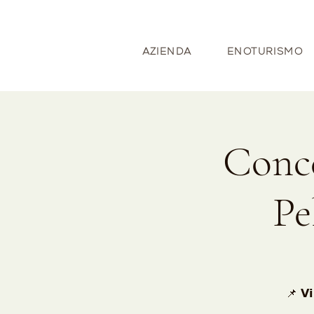
AZIENDA
ENOTURISMO
Conce
Pe
📌 𝗩