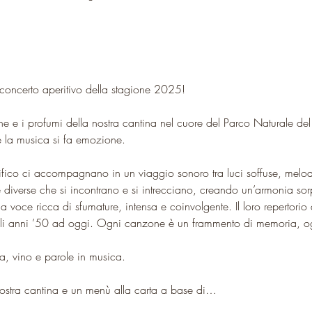
concerto aperitivo della stagione 2025!
gne e i profumi della nostra cantina nel cuore del Parco Naturale d
e la musica si fa emozione.
fico ci accompagnano in un viaggio sonoro tra luci soffuse, melod
diverse che si incontrano e si intrecciano, creando un’armonia sorp
 voce ricca di sfumature, intensa e coinvolgente. Il loro repertorio
agli anni ’50 ad oggi. Ogni canzone è un frammento di memoria, o
ra, vino e parole in musica.
 nostra cantina e un menù alla carta a base di…