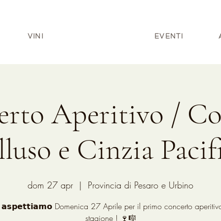
VINI
EVENTI
rto Aperitivo / C
lluso e Cinzia Pacif
dom 27 apr
  |  
Provincia di Pesaro e Urbino
 𝗮𝘀𝗽𝗲𝘁𝘁𝗶𝗮𝗺𝗼 Domenica 27 Aprile per il primo concerto aperitiv