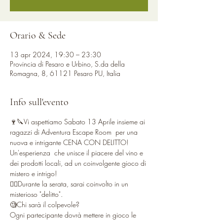
Orario & Sede
13 apr 2024, 19:30 – 23:30
Provincia di Pesaro e Urbino, S.da della
Romagna, 8, 61121 Pesaro PU, Italia
Info sull'evento
🍷🔪Vi aspettiamo Sabato 13 Aprile insieme ai 
ragazzi di Adventura Escape Room  per una 
nuova e intrigante CENA CON DELITTO!
Un'esperienza  che unisce il piacere del vino e 
dei prodotti locali, ad un coinvolgente gioco di 
mistero e intrigo!
👉🏻Durante la serata, sarai coinvolto in un 
misterioso "delitto".
🧐Chi sarà il colpevole? 
Ogni partecipante dovrà mettere in gioco le 