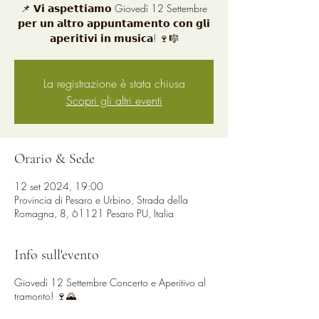
📌 𝗩𝗶 𝗮𝘀𝗽𝗲𝘁𝘁𝗶𝗮𝗺𝗼 Giovedì 12 Settembre
𝗽𝗲𝗿 𝘂𝗻 𝗮𝗹𝘁𝗿𝗼 𝗮𝗽𝗽𝘂𝗻𝘁𝗮𝗺𝗲𝗻𝘁𝗼 𝗰𝗼𝗻 𝗴𝗹𝗶
La registrazione è stata chiusa
Scopri gli altri eventi
Orario & Sede
12 set 2024, 19:00
Provincia di Pesaro e Urbino, Strada della
Romagna, 8, 61121 Pesaro PU, Italia
Info sull'evento
Giovedì 12 Settembre Concerto e Aperitivo al
tramonto! 🍷🌄