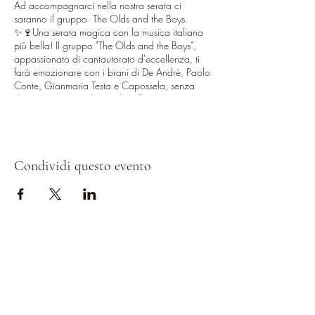
Ad accompagnarci nella nostra serata ci
saranno il gruppo The Olds and the Boys.
✨🍷Una serata magica con la musica italiana
più bella! Il gruppo "The Olds and the Boys",
appassionato di cantautorato d'eccellenza, ti
farà emozionare con i brani di De Andrè, Paolo
Conte, Gianmaria Testa e Capossela, senza
dimenticare i capolavori di Dalla, Fossati,
Mannarino e molti altri!
🍷 Aperitivo con i vini della nostra cantina e un
menù alla carta a base di prodotti del territorio!
Condividi questo evento
________________________________________
_
𝗔𝗽𝗲𝗿𝗶𝘁𝗶𝘃𝗼: dalle 19
𝗜𝗻𝗶𝘇𝗶𝗼 𝗰𝗼𝗻𝗰𝗲𝗿𝘁𝗼: ore 20.00
Azienda Agricola De Leyva, Strada Della
Romagna 8, Pesaro
PRENOTAZIONE NECESSARIA, CLICCA SUL
TASTO RSVP!