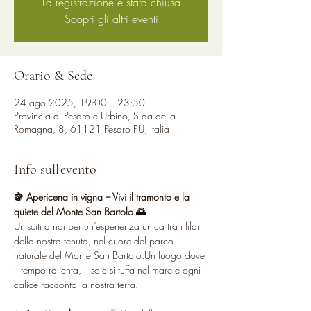
La registrazione è stata chiusa
Scopri gli altri eventi
Orario & Sede
24 ago 2025, 19:00 – 23:50
Provincia di Pesaro e Urbino, S.da della
Romagna, 8, 61121 Pesaro PU, Italia
Info sull'evento
🍇 Apericena in vigna – Vivi il tramonto e la 
quiete del Monte San Bartolo 🌅
Unisciti a noi per un’esperienza unica tra i filari 
della nostra tenuta, nel cuore del parco 
naturale del Monte San Bartolo.Un luogo dove 
il tempo rallenta, il sole si tuffa nel mare e ogni 
calice racconta la nostra terra.