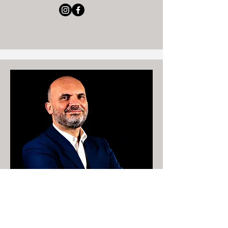
Presidente Orchestra Sinfonica G. Rossini
Saul Salucci