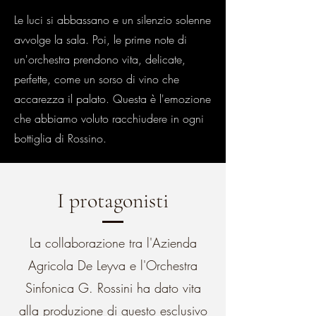
​Le luci si abbassano e un silenzio solenne
avvolge la sala. Poi, le prime note di
un'orchestra prendono vita, delicate,
perfette, come un sorso di vino che
accarezza il palato. Questa è l'emozione
che abbiamo voluto racchiudere in ogni
bottiglia di Rossino.
I protagonisti
La collaborazione tra l'Azienda
Agricola De Leyva e l'Orchestra
Sinfonica G. Rossini ha dato vita
alla produzione di questo esclusivo