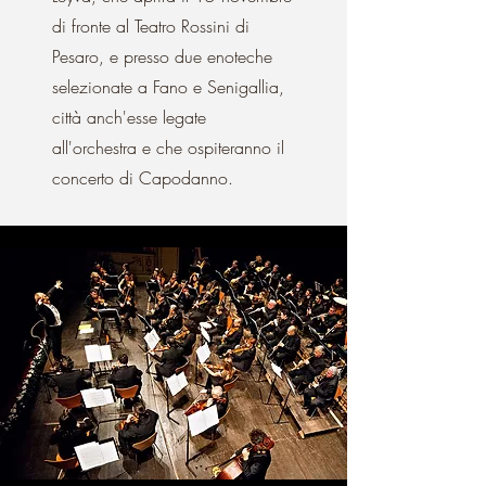
di fronte al Teatro Rossini di
Pesaro, e presso due enoteche
selezionate a Fano e Senigallia,
città anch'esse legate
all'orchestra e che ospiteranno il
concerto di Capodanno.