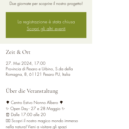
Due giornate per scoprire il nostro progetto!
La registrazione è stata chiusa
Scopri gli altri eventi
Zeit & Ort
27. Mai 2024, 17:00
Provincia di Pesaro e Urbino, S.da della
Romagna, 8, 61121 Pesaro PU, Italia
Über die Veranstaltung
🌳 Centro Estivo Nonno Albero 🌳
✨ Open Day - 27 e 28 Maggio ✨
⏰ Dalle 17:00 alle 20
👉🏻 Scopri il nostro magico mondo immerso 
nella natura! Vieni a visitare gli spazi 