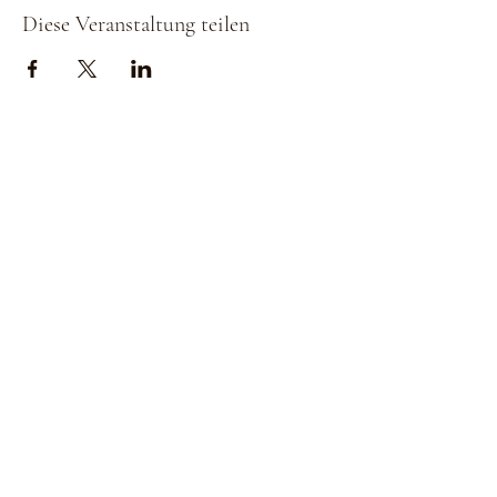
Diese Veranstaltung teilen
Strada della
Strada della
Romagna, 8 -
Romagna, 8 -
61121 Pesaro
61121 Pesaro PU,
PU, Marken -
Marken - Italien
Italien
CF
CF
LVEDVD84L17G4