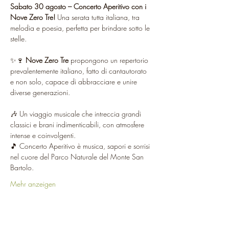
Sabato 30 agosto – Concerto Aperitivo con i 
Nove Zero Tre! 
Una serata tutta italiana, tra 
melodia e poesia, perfetta per brindare sotto le 
stelle.
✨🍷 
Nove Zero Tre
 propongono un repertorio 
prevalentemente italiano, fatto di cantautorato 
e non solo, capace di abbracciare e unire 
diverse generazioni.
🎶 Un viaggio musicale che intreccia grandi 
classici e brani indimenticabili, con atmosfere 
intense e coinvolgenti.
🎵 Concerto Aperitivo è musica, sapori e sorrisi 
nel cuore del Parco Naturale del Monte San 
Bartolo.
Mehr anzeigen