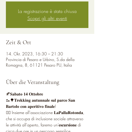
La registrazione è stata chiusa
Scopri gli altri eventi
Zeit & Ort
14. Okt. 2023, 16:30 – 21:30
Provincia di Pesaro e Urbino, S.da della
Romagna, 8, 61121 Pesaro PU, Italia
Über die Veranstaltung
🍂𝐒𝐚𝐛𝐚𝐭𝐨 𝟏𝟒 𝐎𝐭𝐭𝐨𝐛𝐫𝐞 
🥾🌳𝐓𝐫𝐞𝐤𝐤𝐢𝐧𝐠 𝐚𝐮𝐭𝐮𝐧𝐧𝐚𝐥𝐞 𝐬𝐮𝐥 𝐩𝐚𝐫𝐜𝐨 𝐒𝐚𝐧 
𝐁𝐚𝐫𝐭𝐨𝐥𝐨 𝐜𝐨𝐧 𝐚𝐩𝐞𝐫𝐢𝐭𝐢𝐯𝐨 𝐟𝐢𝐧𝐚𝐥𝐞!
👉🏻 Insieme all'associazione 𝐋𝐚𝐏𝐚𝐥𝐥𝐚𝐑𝐨𝐭𝐨𝐧𝐝𝐚, 
che si occupa di inclusione sociale attraverso 
le attività all'aperto, faremo un'𝐞𝐬𝐜𝐮𝐫𝐬𝐢𝐨𝐧𝐞 di 
circa due ore in un percorso semplice 