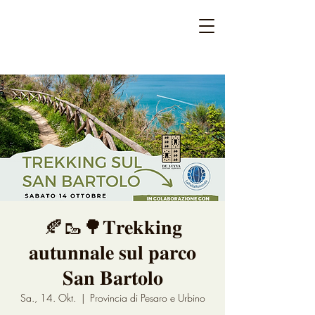
🍂🥾🌳𝐓𝐫𝐞𝐤𝐤𝐢𝐧𝐠
𝐚𝐮𝐭𝐮𝐧𝐧𝐚𝐥𝐞 𝐬𝐮𝐥 𝐩𝐚𝐫𝐜𝐨
𝐒𝐚𝐧 𝐁𝐚𝐫𝐭𝐨𝐥𝐨
Sa., 14. Okt.
  |  
Provincia di Pesaro e Urbino