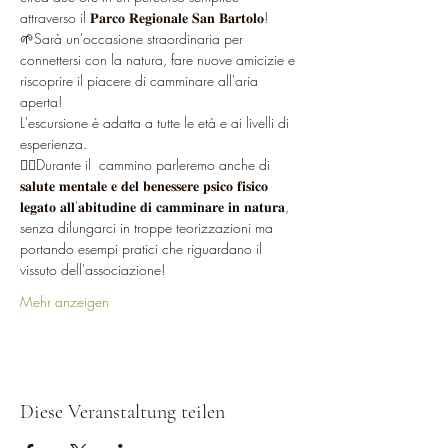
attraverso il 𝐏𝐚𝐫𝐜𝐨 𝐑𝐞𝐠𝐢𝐨𝐧𝐚𝐥𝐞 𝐒𝐚𝐧 𝐁𝐚𝐫𝐭𝐨𝐥𝐨!
🌱Sarà un'occasione straordinaria per 
connettersi con la natura, fare nuove amicizie e 
riscoprire il piacere di camminare all'aria 
aperta!
L'escursione è adatta a tutte le età e ai livelli di 
esperienza.
🚶‍♂️Durante il  cammino parleremo anche di 
𝐬𝐚𝐥𝐮𝐭𝐞 𝐦𝐞𝐧𝐭𝐚𝐥𝐞 𝐞 𝐝𝐞𝐥 𝐛𝐞𝐧𝐞𝐬𝐬𝐞𝐫𝐞 𝐩𝐬𝐢𝐜𝐨 𝐟𝐢𝐬𝐢𝐜𝐨 
𝐥𝐞𝐠𝐚𝐭𝐨 𝐚𝐥𝐥'𝐚𝐛𝐢𝐭𝐮𝐝𝐢𝐧𝐞 𝐝𝐢 𝐜𝐚𝐦𝐦𝐢𝐧𝐚𝐫𝐞 𝐢𝐧 𝐧𝐚𝐭𝐮𝐫𝐚, 
senza dilungarci in troppe teorizzazioni ma 
portando esempi pratici che riguardano il 
vissuto dell'associazione!
Mehr anzeigen
Diese Veranstaltung teilen