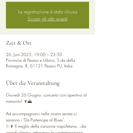
La registrazione è stata chiusa
Scopri gli altri eventi
Zeit & Ort
26. Juni 2025, 19:00 – 23:50
Provincia di Pesaro e Urbino, S.da della
Romagna, 8, 61121 Pesaro PU, Italia
Über die Veranstaltung
Giovedi 26 Giugno, concerto con aperitivo al 
tramonto! 🍷🌄
Ad accompagnarci nella nostra serata ci 
saranno i "Da Partenope al Blues".
✨🍷 Il meglio della canzone napoletana…dai 
grandi classici, attraverso la contaminazione 