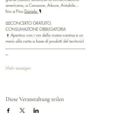
americana, a Carosone, Arbore, Avitabile…
fino a Pino 
Daniele.
 🎙
👉🏻CONCERTO GRATUITO, 
CONSUMAZIONE OBBLIGATORIA
🍷 Aperitivo con i vini della nostra cantina e un 
menù alla carta a base di prodotti del territorio!
________________________________________
_
Mehr anzeigen
Diese Veranstaltung teilen