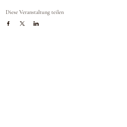
Diese Veranstaltung teilen
Strada della
Strada della
Romagna, 8 -
Romagna, 8 -
61121 Pesaro
61121 Pesaro PU,
PU, Marken -
Marken - Italien
Italien
CF
CF
LVEDVD84L17G4