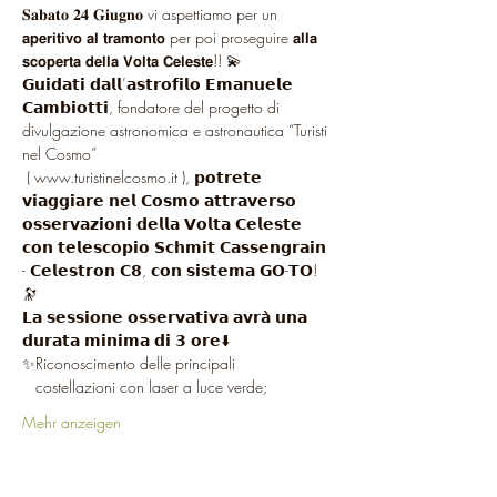
𝐒𝐚𝐛𝐚𝐭𝐨 𝟐𝟒 𝐆𝐢𝐮𝐠𝐧𝐨 vi aspettiamo per un 
𝗮𝗽𝗲𝗿𝗶𝘁𝗶𝘃𝗼 𝗮𝗹 𝘁𝗿𝗮𝗺𝗼𝗻𝘁𝗼 per poi proseguire 𝗮𝗹𝗹𝗮 
𝘀𝗰𝗼𝗽𝗲𝗿𝘁𝗮 𝗱𝗲𝗹𝗹𝗮 𝗩𝗼𝗹𝘁𝗮 𝗖𝗲𝗹𝗲𝘀𝘁𝗲!! 💫
𝗚𝘂𝗶𝗱𝗮𝘁𝗶 𝗱𝗮𝗹𝗹’𝗮𝘀𝘁𝗿𝗼𝗳𝗶𝗹𝗼 𝗘𝗺𝗮𝗻𝘂𝗲𝗹𝗲 
𝗖𝗮𝗺𝗯𝗶𝗼𝘁𝘁𝗶, fondatore del progetto di 
divulgazione astronomica e astronautica “Turisti 
nel Cosmo”
 ( www.turistinelcosmo.it ), 𝗽𝗼𝘁𝗿𝗲𝘁𝗲 
𝘃𝗶𝗮𝗴𝗴𝗶𝗮𝗿𝗲 𝗻𝗲𝗹 𝗖𝗼𝘀𝗺𝗼 𝗮𝘁𝘁𝗿𝗮𝘃𝗲𝗿𝘀𝗼 
𝗼𝘀𝘀𝗲𝗿𝘃𝗮𝘇𝗶𝗼𝗻𝗶 𝗱𝗲𝗹𝗹𝗮 𝗩𝗼𝗹𝘁𝗮 𝗖𝗲𝗹𝗲𝘀𝘁𝗲 
𝗰𝗼𝗻 𝘁𝗲𝗹𝗲𝘀𝗰𝗼𝗽𝗶𝗼 𝗦𝗰𝗵𝗺𝗶𝘁 𝗖𝗮𝘀𝘀𝗲𝗻𝗴𝗿𝗮𝗶𝗻 
- 𝗖𝗲𝗹𝗲𝘀𝘁𝗿𝗼𝗻 𝗖𝟴, 𝗰𝗼𝗻 𝘀𝗶𝘀𝘁𝗲𝗺𝗮 𝗚𝗢-𝗧𝗢! 
🔭
𝗟𝗮 𝘀𝗲𝘀𝘀𝗶𝗼𝗻𝗲 𝗼𝘀𝘀𝗲𝗿𝘃𝗮𝘁𝗶𝘃𝗮 𝗮𝘃𝗿𝗮̀ 𝘂𝗻𝗮 
𝗱𝘂𝗿𝗮𝘁𝗮 𝗺𝗶𝗻𝗶𝗺𝗮 𝗱𝗶 𝟯 𝗼𝗿𝗲⬇️
✨Riconoscimento delle principali 
   costellazioni con laser a luce verde;
Mehr anzeigen