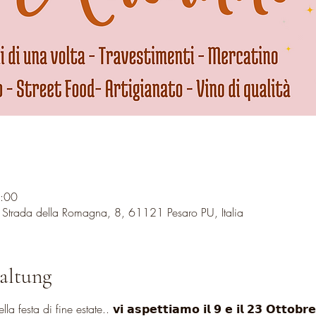
9:00
, Strada della Romagna, 8, 61121 Pesaro PU, Italia
altung
a di fine estate.. 𝘃𝗶 𝗮𝘀𝗽𝗲𝘁𝘁𝗶𝗮𝗺𝗼 𝗶𝗹 𝟵 𝗲 𝗶𝗹 𝟮𝟯 𝗢𝘁𝘁𝗼𝗯𝗿𝗲 𝗱