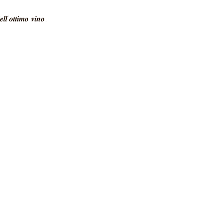
𝒍𝒍'𝒐𝒕𝒕𝒊𝒎𝒐 𝒗𝒊𝒏𝒐!