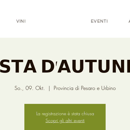
VINI
EVENTI
𝗦𝗧𝗔 𝗗'𝗔𝗨𝗧𝗨
So., 09. Okt.
  |  
Provincia di Pesaro e Urbino
La registrazione è stata chiusa
Scopri gli altri eventi