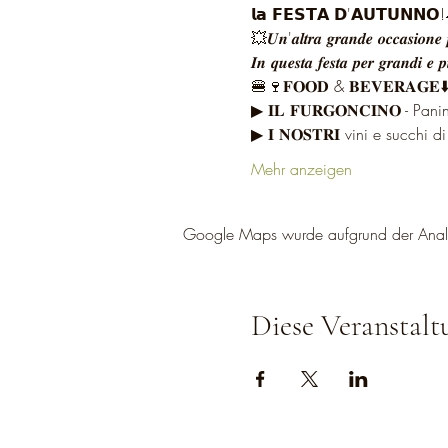
𝗹𝗮 𝗙𝗘𝗦𝗧𝗔 𝗗'𝗔𝗨𝗧𝗨𝗡𝗡𝗢
💥𝑼𝒏'𝒂𝒍𝒕𝒓𝒂 𝒈𝒓𝒂𝒏𝒅𝒆 𝒐𝒄𝒄𝒂𝒔𝒊𝒐𝒏𝒆 𝒑
𝑰𝒏 𝒒𝒖𝒆𝒔𝒕𝒂 𝒇𝒆𝒔𝒕𝒂 𝒑𝒆𝒓 𝒈𝒓𝒂𝒏𝒅𝒊 𝒆 𝒑𝒊
🍔🍷𝐅𝐎𝐎𝐃 & 𝐁𝐄𝐕𝐄𝐑𝐀𝐆𝐄⬇
▶︎ 𝐈𝐋 𝐅𝐔𝐑𝐆𝐎𝐍𝐂𝐈𝐍𝐎 - P
▶︎ 𝐈 𝐍𝐎𝐒𝐓𝐑𝐈 vini e succhi di
Mehr anzeigen
Google Maps wurde aufgrund der Analyti
Diese Veranstalt