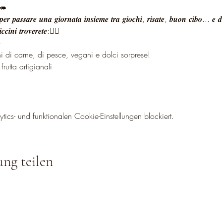
!🦔
𝒓 𝒑𝒂𝒔𝒔𝒂𝒓𝒆 𝒖𝒏𝒂 𝒈𝒊𝒐𝒓𝒏𝒂𝒕𝒂 𝒊𝒏𝒔𝒊𝒆𝒎𝒆 𝒕𝒓𝒂 𝒈𝒊𝒐𝒄𝒉𝒊, 𝒓𝒊𝒔𝒂𝒕𝒆, 𝒃𝒖𝒐𝒏 𝒄𝒊𝒃𝒐... 𝒆 𝒅𝒆
𝒄𝒄𝒊𝒏𝒊 𝒕𝒓𝒐𝒗𝒆𝒓𝒆𝒕𝒆:👇🏻
️
anini di carne, di pesce, vegani e dolci sorprese!
 frutta artigianali
cs- und funktionalen Cookie-Einstellungen blockiert.
ung teilen