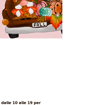
𝗹𝗹𝗲 𝟭𝟬 𝗮𝗹𝗹𝗲 𝟭𝟵 𝗽𝗲𝗿 