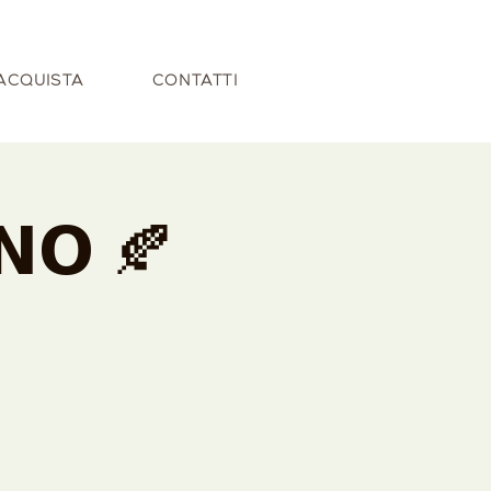
ACQUISTA
CONTATTI
𝗡𝗢 🍂